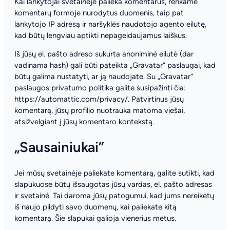
Kai lankytojai svetainėje palieka komentarus, renkame
komentarų formoje nurodytus duomenis, taip pat
lankytojo IP adresą ir naršyklės naudotojo agento eilutę,
kad būtų lengviau aptikti nepageidaujamus laiškus.
Iš jūsų el. pašto adreso sukurta anoniminė eilutė (dar
vadinama hash) gali būti pateikta „Gravatar“ paslaugai, kad
būtų galima nustatyti, ar ją naudojate. Su „Gravatar“
paslaugos privatumo politika galite susipažinti čia:
https://automattic.com/privacy/. Patvirtinus jūsų
komentarą, jūsų profilio nuotrauka matoma viešai,
atsižvelgiant į jūsų komentaro kontekstą.
„Sausainiukai”
Jei mūsų svetainėje paliekate komentarą, galite sutikti, kad
slapukuose būtų išsaugotas jūsų vardas, el. pašto adresas
ir svetainė. Tai daroma jūsų patogumui, kad jums nereikėtų
iš naujo pildyti savo duomenų, kai paliekate kitą
komentarą. Šie slapukai galioja vienerius metus.