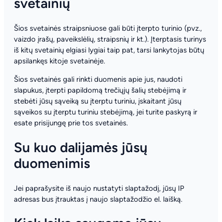
svetainių
Šios svetainės straipsniuose gali būti įterpto turinio (pvz.,
vaizdo įrašų, paveikslėlių, straipsnių ir kt.). Įterptasis turinys
iš kitų svetainių elgiasi lygiai taip pat, tarsi lankytojas būtų
apsilankęs kitoje svetainėje.
Šios svetainės gali rinkti duomenis apie jus, naudoti
slapukus, įterpti papildomą trečiųjų šalių stebėjimą ir
stebėti jūsų sąveiką su įterptu turiniu, įskaitant jūsų
sąveikos su įterptu turiniu stebėjimą, jei turite paskyrą ir
esate prisijungę prie tos svetainės.
Su kuo dalijamės jūsų
duomenimis
Jei paprašysite iš naujo nustatyti slaptažodį, jūsų IP
adresas bus įtrauktas į naujo slaptažodžio el. laišką.