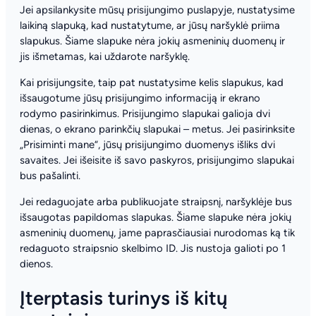
Jei apsilankysite mūsų prisijungimo puslapyje, nustatysime
laikiną slapuką, kad nustatytume, ar jūsų naršyklė priima
slapukus. Šiame slapuke nėra jokių asmeninių duomenų ir
jis išmetamas, kai uždarote naršyklę.
Kai prisijungsite, taip pat nustatysime kelis slapukus, kad
išsaugotume jūsų prisijungimo informaciją ir ekrano
rodymo pasirinkimus. Prisijungimo slapukai galioja dvi
dienas, o ekrano parinkčių slapukai – metus. Jei pasirinksite
„Prisiminti mane“, jūsų prisijungimo duomenys išliks dvi
savaites. Jei išeisite iš savo paskyros, prisijungimo slapukai
bus pašalinti.
Jei redaguojate arba publikuojate straipsnį, naršyklėje bus
išsaugotas papildomas slapukas. Šiame slapuke nėra jokių
asmeninių duomenų, jame paprasčiausiai nurodomas ką tik
redaguoto straipsnio skelbimo ID. Jis nustoja galioti po 1
dienos.
Įterptasis turinys iš kitų