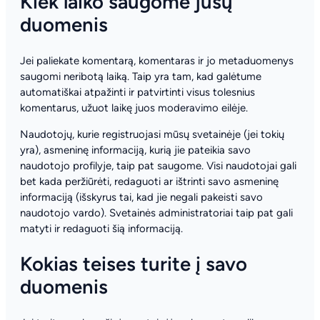
Kiek laiko saugome jūsų
duomenis
Jei paliekate komentarą, komentaras ir jo metaduomenys
saugomi neribotą laiką. Taip yra tam, kad galėtume
automatiškai atpažinti ir patvirtinti visus tolesnius
komentarus, užuot laikę juos moderavimo eilėje.
Naudotojų, kurie registruojasi mūsų svetainėje (jei tokių
yra), asmeninę informaciją, kurią jie pateikia savo
naudotojo profilyje, taip pat saugome. Visi naudotojai gali
bet kada peržiūrėti, redaguoti ar ištrinti savo asmeninę
informaciją (išskyrus tai, kad jie negali pakeisti savo
naudotojo vardo). Svetainės administratoriai taip pat gali
matyti ir redaguoti šią informaciją.
Kokias teises turite į savo
duomenis